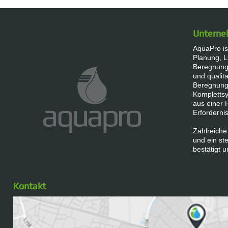
Untern
AquaPro ist
Planung, L
Beregnungs
und qualita
Beregnung
Komplettsy
aus einer 
Erforderni
Zahlreiche
und ein s
bestätigt u
Kontakt