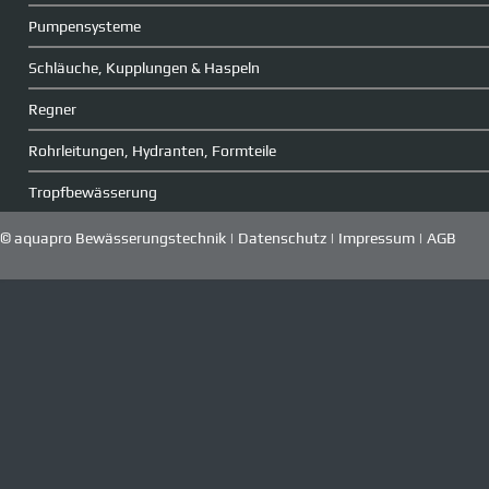
Pumpensysteme
Schläuche, Kupplungen & Haspeln
Regner
Rohrleitungen, Hydranten, Formteile
Tropfbewässerung
© aquapro Bewässerungstechnik |
Datenschutz
|
Impressum
|
AGB