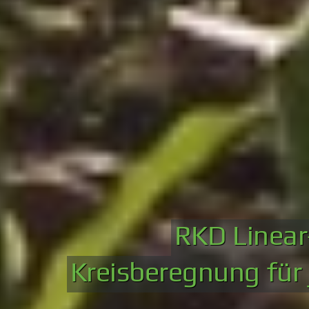
RKD
Linear
Kreisberegnung
für