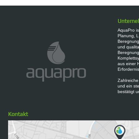
Untern
AquaPro ist
Planung, L
Beregnungs
und qualita
Beregnung
Komplettsy
aus einer 
Erforderni
Zahlreiche
und ein s
bestätigt u
Kontakt