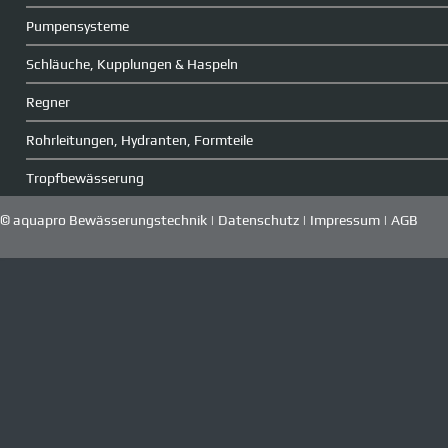
Pumpensysteme
Schläuche, Kupplungen & Haspeln
Regner
Rohrleitungen, Hydranten, Formteile
Tropfbewässerung
© aquapro Bewässerungstechnik |
Datenschutz
|
Impressum
|
AGB