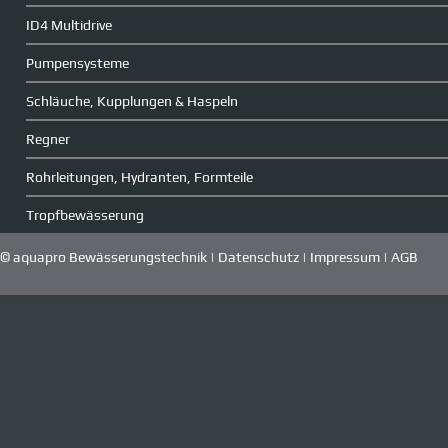
ID4 Multidrive
Pumpensysteme
Schläuche, Kupplungen & Haspeln
Regner
Rohrleitungen, Hydranten, Formteile
Tropfbewässerung
© aquapro Bewässerungstechnik |
Datenschutz
|
Impressum
|
AGB