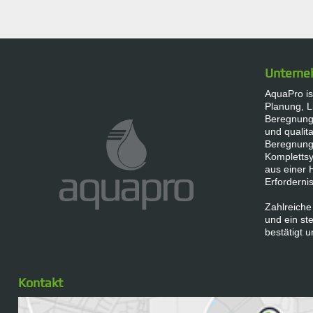
Untern
AquaPro ist
Planung, L
Beregnungs
und qualita
Beregnung
Komplettsy
aus einer 
Erforderni
Zahlreiche
und ein s
bestätigt u
Kontakt