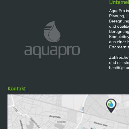
Untern
AquaPro ist
Planung, L
Beregnungs
und qualita
Beregnung
Komplettsy
aus einer 
Erforderni
Zahlreiche
und ein s
bestätigt u
Kontakt