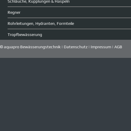
Schläuche, Kupplungen & Haspeln
Regner
Rohrleitungen, Hydranten, Formteile
Tropfbewässerung
© aquapro Bewässerungstechnik |
Datenschutz
|
Impressum
|
AGB