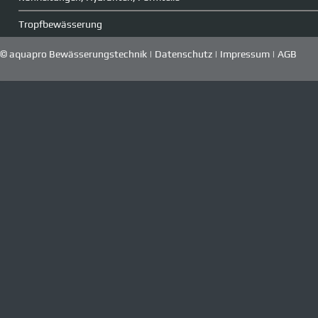
Tropfbewässerung
© aquapro Bewässerungstechnik |
Datenschutz
|
Impressum
|
AGB